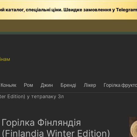
й каталог, спеціальні ціни. Швидке замовлення у Telegra
інам
Коньяк
Ром
Джин
Бренді
Лікер
Горілка фрукт
ter Edition) у тетрапаку 3л
Горілка Фінляндія
(Finlandia Winter Edition)