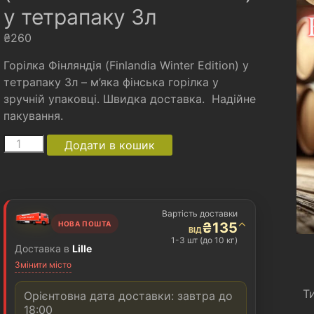
у тетрапаку 3л
₴
260
Горілка Фінляндія (Finlandia Winter Edition) у
тетрапаку 3л – м’яка фінська горілка у
зручній упаковці. Швидка доставка. Надійне
пакування.
Горілка
A
Додати в кошик
Фінляндія
l
(Finlandia
t
Winter
e
Edition)
r
у
n
Вартість доставки
тетрапаку
a
⌃
НОВА ПОШТА
₴
135
ВІД
3л
t
1-3 шт (до 10 кг)
Доставка в
Lille
кількість
i
Змінити місто
v
e
Т
:
Орієнтовна дата доставки: завтра до
18:00