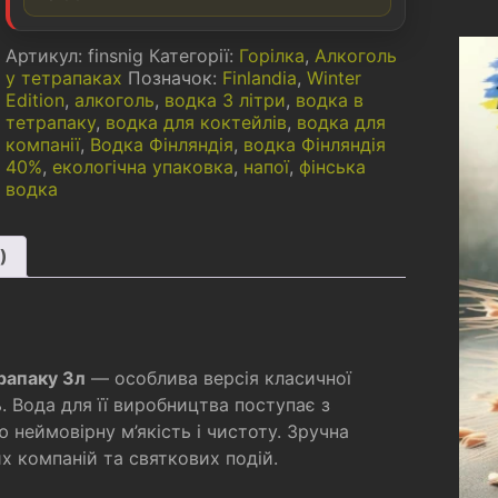
Артикул:
finsnig
Категорії:
Горілка
,
Алкоголь
у тетрапаках
Позначок:
Finlandia
,
Winter
Edition
,
алкоголь
,
водка 3 літри
,
водка в
тетрапаку
,
водка для коктейлів
,
водка для
компанії
,
Водка Фінляндія
,
водка Фінляндія
40%
,
екологічна упаковка
,
напої
,
фінська
водка
)
трапаку 3л
— особлива версія класичної
ь. Вода для її виробництва поступає з
 неймовірну м’якість і чистоту. Зручна
х компаній та святкових подій.