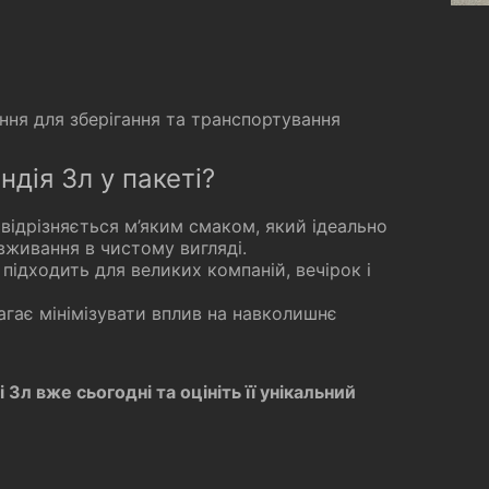
ення для зберігання та транспортування
дія 3л у пакеті?
on відрізняється м’яким смаком, який ідеально
вживання в чистому вигляді.
 підходить для великих компаній, вечірок і
агає мінімізувати вплив на навколишнє
 3л вже сьогодні та оцініть її унікальний