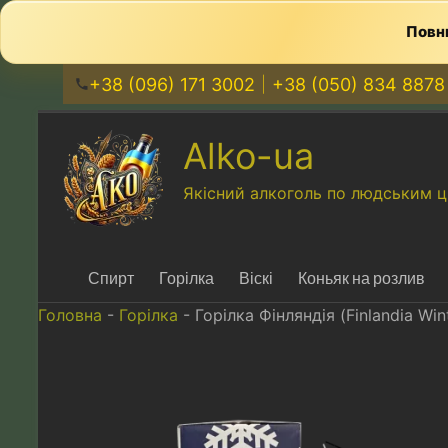
Повни
+38 (096) 171 3002
+38 (050) 834 8878
Перейти
до
Alko-ua
вмісту
Якісний алкоголь по людським ц
Спирт
Горілка
Віскі
Коньяк на розлив
Головна
-
Горілка
-
Горілка Фінляндія (Finlandia Win