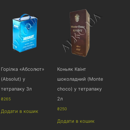
Горілка «Абсолют»
Коньяк Квінт
(Absolut) у
шоколадний (Monte
тетрапаку 3л
choco) у тетрапаку
2л
₴
265
₴
250
Додати в кошик
Додати в кошик