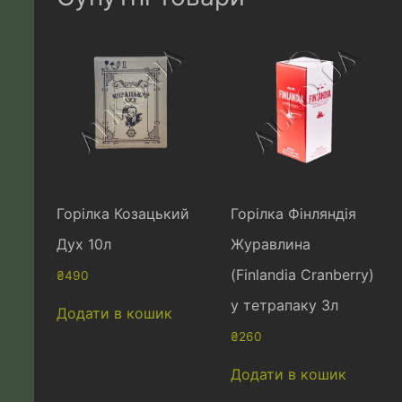
Горілка Козацький
Горілка Фінляндія
Дух 10л
Журавлина
(Finlandia Cranberry)
₴
490
у тетрапаку 3л
Додати в кошик
₴
260
Додати в кошик