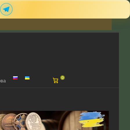
m
0
ова