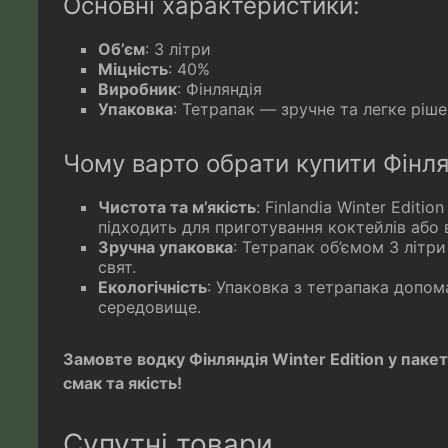
Основні характеристики:
Об’єм
: 3 літри
Міцність
: 40%
Виробник
: Фінляндія
Упаковка
: Тетрапак — зручне та легке ріш
Чому варто обрати купити Фінлян
Чистота та м’якість
: Finlandia Winter Editi
підходить для приготування коктейлів або 
Зручна упаковка
: Тетрапак об’ємом 3 літри
свят.
Екологічність
: Упаковка з тетрапака допом
середовище.
Замовте водку Фінляндія Winter Edition у пакеті
смак та якість!
Супутні товари