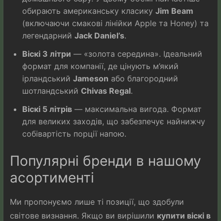
обирають американську класику
Jim Beam
(включаючи смакові лінійки Apple та Honey) та
легендарний
Jack Daniel’s
.
Віскі 3 літри
— «золота середина». Ідеальний
формат для компанії, де цінують м’який
ірландський
Jameson
або благородний
шотландський
Chivas Regal
.
Віскі 5 літрів
— максимальна вигода. Формат
для великих заходів, що забезпечує найнижчу
собівартість порції напою.
Популярні бренди в нашому
асортименті
Ми пропонуємо лише ті позиції, що здобули
світове визнання. Якщо ви вирішили
купити віскі в