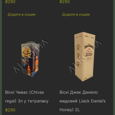
₴
290
₴
290
Додати в кошик
Додати в кошик
Віскі Чивас (Chivas
Віскі Джек Деніелс
regal) 3л у тетрапаку
медовий (Jack Daniel’s
Honey) 2L
₴
290