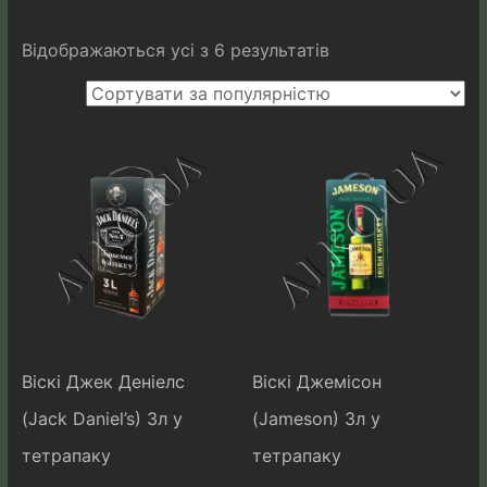
Відсортовано
Відображаються усі з 6 результатів
за
популярністю
Віскі Джек Деніелс
Віскі Джемісон
(Jack Daniel’s) 3л у
(Jameson) 3л у
тетрапаку
тетрапаку