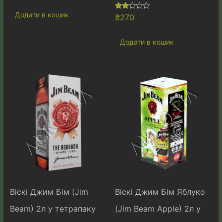
Додати в кошик
Оці
₴
270
нено
в
2.00
Додати в кошик
з 5
Віскі Джим Бім (Jim
Віскі Джим Бім Яблуко
Beam) 2л у тетрапаку
(Jim Beam Apple) 2л у