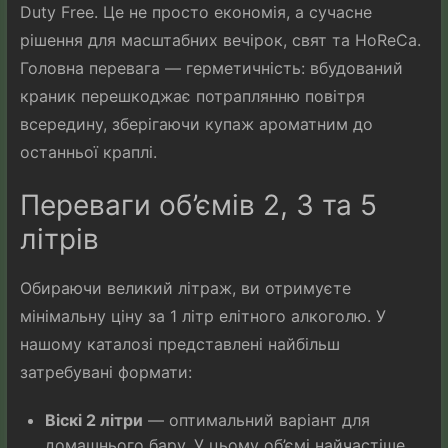
Duty Free. Це не просто економія, а сучасне
рішення для масштабних вечірок, свят та HoReCa.
Головна перевага — герметичність: вбудований
краник перешкоджає потраплянню повітря
всередину, зберігаючи купаж ароматним до
останньої краплі.
Переваги об’ємів 2, 3 та 5
літрів
Обираючи великий літраж, ви отримуєте
мінімальну ціну за 1 літр елітного алкоголю. У
нашому каталозі представлені найбільш
затребувані формати:
Віскі 2 літри
— оптимальний варіант для
домашнього бару. У цьому об’ємі найчастіше