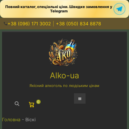
Повний каталог, спеціальні ціни. Швидке замовлення у
Telegram
+38 (096) 171 3002
+38 (050) 834 8878
Перейти
до
вмісту
Alko-ua
Якісний алкоголь по людським цінам
Меню
0
Головна
-
Віскі