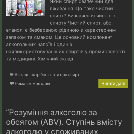
Який спирт безпечний для
вживання Що таке чистий
спирт? Визначення чистого
спирту Чистий спирт, або
етанол, є безбарвною рідиною з характерним
запахом та смаком. Це основний компонент
алкогольних напоїв і один з
найвикористовуваніших спиртів у промисловості
та медицині. Хімічний склад
Все, що потрібно знати про спирт
Немає коментарів
Читати далі
“Розуміння алкоголю за
обсягом (ABV). Ступінь вмісту
алкоголю у споживаних