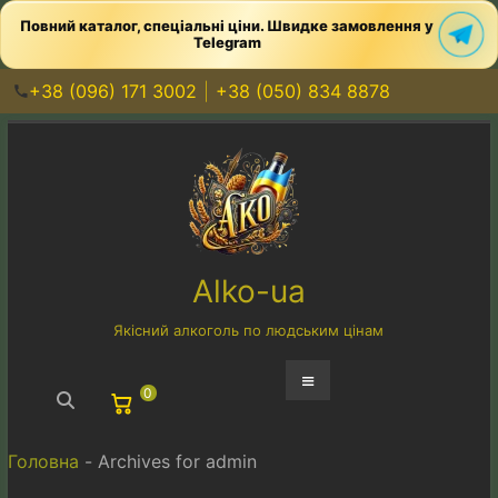
Повний каталог, спеціальні ціни. Швидке замовлення у
Telegram
+38 (096) 171 3002
+38 (050) 834 8878
Перейти
до
вмісту
Alko-ua
Якісний алкоголь по людським цінам
Меню
0
Головна
-
Archives for admin