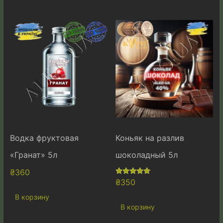
Водка фруктовая
Коньяк на разлив
«Гранат» 5л
шоколадный 5л
₴
360
Оценка
₴
350
5.00
из 5
В корзину
В корзину