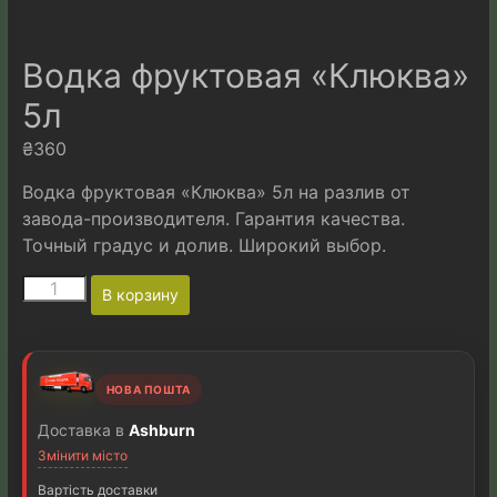
Водка фруктовая «Клюква»
5л
₴
360
Водка фруктовая «Клюква» 5л на разлив от
завода-производителя. Гарантия качества.
Точный градус и долив. Широкий выбор.
Количество
A
В корзину
товара
l
Водка
t
фруктовая
e
"Клюква"
r
НОВА ПОШТА
5л
n
a
Доставка в
Ashburn
t
Змінити місто
i
v
Вартість доставки