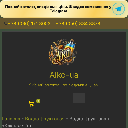
Повний каталог, спеціальні ціни. Швидке замовлення у
Telegram
+38 (096) 171 3002
+38 (050) 834 8878
Перейти
к
содержимому
Alko-ua
Якісний алкоголь по людським цінам
Меню
0
Головна
-
Водка фруктовая
-
Водка фруктовая
«Клюква» 5л