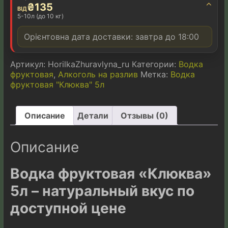
e
⌃
₴
135
ВІД
:
5-10л (до 10 кг)
Орієнтовна дата доставки: завтра до 18:00
Артикул:
HorilkaZhuravlyna_ru
Категории:
Водка
фруктовая
,
Алкоголь на разлив
Метка:
Водка
фруктовая "Клюква" 5л
Описание
Детали
Отзывы (0)
Описание
Водка фруктовая «Клюква»
5л – натуральный вкус по
доступной цене