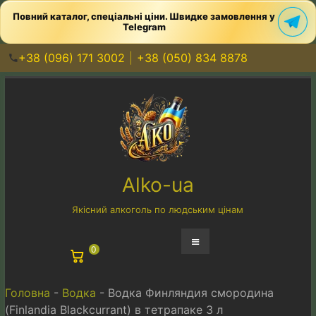
Повний каталог, спеціальні ціни. Швидке замовлення у
Telegram
+38 (096) 171 3002
+38 (050) 834 8878
Перейти
к
содержимому
Alko-ua
Якісний алкоголь по людським цінам
Меню
0
Головна
-
Водка
-
Водка Финляндия смородина
(Finlandia Blackcurrant) в тетрапаке 3 л