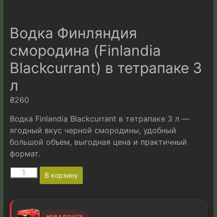
Водка Финляндия
смородина (Finlandia
Blackcurrant) в тетрапаке 3
л
₴
260
Водка Finlandia Blackcurrant в тетрапаке 3 л —
ягодный вкус черной смородины, удобный
большой объем, выгодная цена и практичный
формат.
Количество
A
В корзину
товара
l
Водка
t
Финляндия
e
смородина
r
НОВА ПОШТА