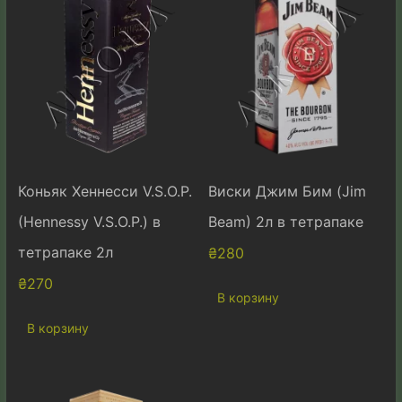
Коньяк Хеннесси V.S.O.P.
Виски Джим Бим (Jim
(Hennessy V.S.O.P.) в
Beam) 2л в тетрапаке
тетрапаке 2л
₴
280
₴
270
В корзину
В корзину