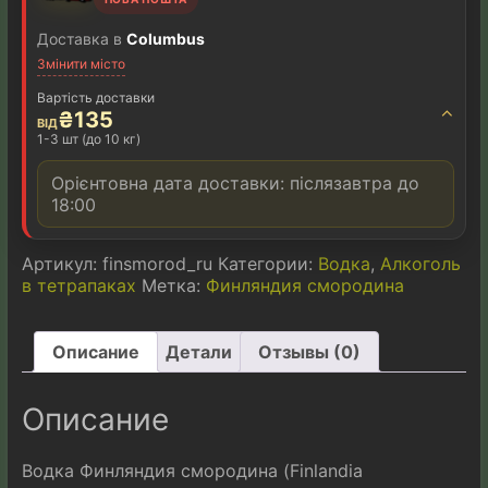
(Finlandia
n
Blackcurrant)
a
Доставка в
Columbus
в
t
Змінити місто
тетрапаке
i
3
v
Вартість доставки
л
e
⌃
₴
135
ВІД
:
1-3 шт (до 10 кг)
Орієнтовна дата доставки: післязавтра до
18:00
Артикул:
finsmorod_ru
Категории:
Водка
,
Алкоголь
в тетрапаках
Метка:
Финляндия смородина
Описание
Детали
Отзывы (0)
Описание
Водка Финляндия смородина (Finlandia