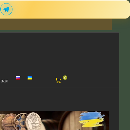
m
0
овая