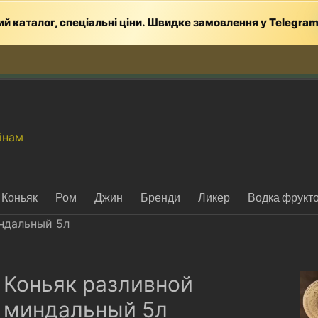
й каталог, спеціальні ціни. Швидке замовлення у Telegra
інам
Коньяк
Ром
Джин
Бренди
Ликер
Водка фрукт
ндальный 5л
Коньяк разливной
миндальный 5л