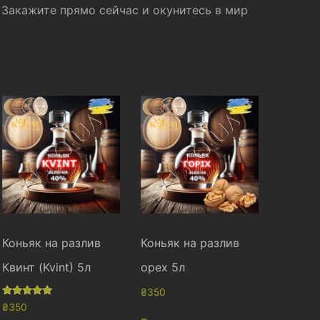
. Закажите прямо сейчас и окунитесь в мир
Коньяк на разлив
Коньяк на разлив
Квинт (Kvint) 5л
орех 5л
₴
350
Оценка
₴
350
5.00