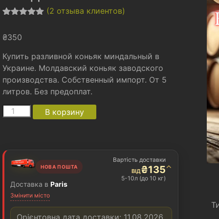
(
2
отзыва клиентов)
Рейтинг
2
5.00
из 5
₴
350
на основе
опроса
пользовател
Купить разливной коньяк миндальный в
ей
Украине. Молдавский коньяк заводского
производства. Собственный импорт. От 5
литров. Без предоплат.
Количество
A
В корзину
товара
l
Коньяк
t
разливной
e
миндальный
r
5л
n
Вартість доставки
a
⌃
НОВА ПОШТА
₴
135
ВІД
t
5-10л (до 10 кг)
Доставка в
Paris
i
Змінити місто
v
Т
e
:
Орієнтовна дата доставки: 11.08.2026