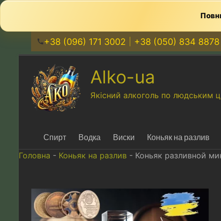
Повни
+38 (096) 171 3002
+38 (050) 834 8878
Перейти
к
Alko-ua
содержимому
Якісний алкоголь по людським ц
Спирт
Водка
Виски
Коньяк на разлив
Головна
-
Коньяк на разлив
-
Коньяк разливной ми