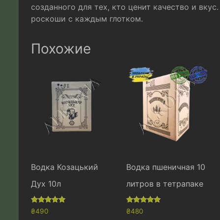
созданного для тех, кто ценит качество и вкус
роскоши с каждым глотком.
Похожие
Водка Козацький
Водка пшеничная 10
Дух 10л
литров в тетрапаке
Оценка
Оценка
₴
490
₴
480
5.00
4.79