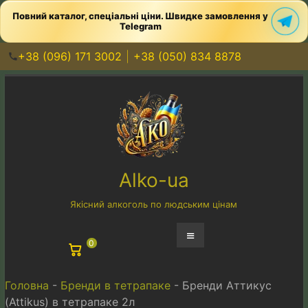
Повний каталог, спеціальні ціни. Швидке замовлення у
Telegram
+38 (096) 171 3002
+38 (050) 834 8878
Перейти
к
содержимому
Alko-ua
Якісний алкоголь по людським цінам
Меню
0
Головна
-
Бренди в тетрапаке
-
Бренди Аттикус
(Attikus) в тетрапаке 2л