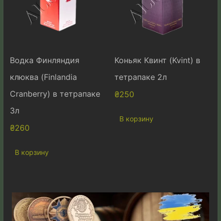
Водка Финляндия
Коньяк Квинт (Kvint) в
клюква (Finlandia
тетрапаке 2л
Cranberry) в тетрапаке
₴
250
3л
В корзину
₴
260
В корзину