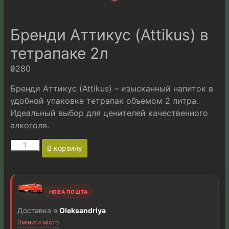
Бренди Аттикус (Attikus) в
тетрапаке 2л
₴
280
Бренди Аттикус (Attikus) – изысканный напиток в
удобной упаковке тетрапак объемом 2 литра.
Идеальный выбор для ценителей качественного
алкоголя.
Количество
A
В корзину
товара
l
Бренди
t
Аттикус
e
(Attikus)
r
НОВА ПОШТА
в
n
тетрапаке
a
Доставка в
Oleksandriya
2л
t
Змінити місто
i