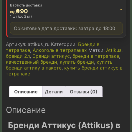
v
Вартість доставки
e
⌃
₴
90
ВІД
:
1 шт (до 2 кг)
Орієнтовна дата доставки: завтра до 18:00
Артикул:
attikus_ru
Категории:
Бренди в
тетрапаке
,
Алкоголь в тетрапаках
Метки:
Attikus
,
бренди 2л
,
Бренди аттикус
,
бренди в тетрапаке
,
качественный бренди
,
купить бренди
,
купить
бренди аттику в пакете
,
купить бренди аттикус в
тетрапаке
Описание
Детали
Отзывы (0)
Описание
Бренди Аттикус (Attikus) в